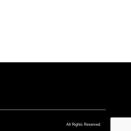
All Rights Reserved.