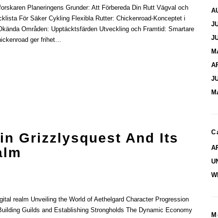
tforskaren Planeringens Grunder: Att Förbereda Din Rutt Vägval och
A
klista För Säker Cykling Flexibla Rutter: Chickenroad-Konceptet i
J
 Okända Områden: Upptäcktsfärden Utveckling och Framtid: Smartare
J
ckenroad ger frihet…
M
A
J
M
C
in Grizzlysquest And Its
A
alm
U
W
igital realm Unveiling the World of Aethelgard Character Progression
ts Building Guilds and Establishing Strongholds The Dynamic Economy
M