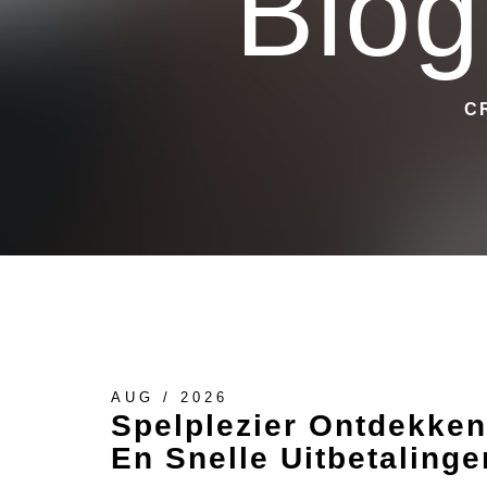
Blog
C
AUG / 2026
Spelplezier Ontdekken
En Snelle Uitbetalinge