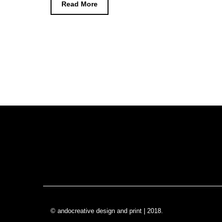
Read More
© andocreative design and print | 2018.